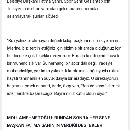
Belediye Başkanı Fatma Şahin, Spor Şehri Gaziantep için
Türkiye’nin dört bir yanından gelen bütün sporcuları
selamlayarak şunları söyledi:
“Bizi yalnız bırakmayan değerli kulüp başkanıma Türkiye'nin en
iyilerine, bizi tercih ettiğiniz için bizimle bir arada olduğunuz için
her birinize çok teşekkür ediyorum. Burada kendi içinde büyük
bir mühendislik var. Bu herhangi bir spor dalı değil. İradeyle
mühendisliğin, yazılımla yüksek teknolojinin, sağduyuyla rakibi,
hayatı tanımanın en büyük dalıyla bir aradayız. O direksiyonun
başına geçmek cesaret, irade, özgüven, ‘Ben de varım’ demek
ister. Birlikte başaracağız. Bayramınız kutlu olsun diyor.”
MOLLAMEHMETOĞLU: BUNDAN SONRA HER SENE
BAŞKAN FATMA ŞAHİN’İN VERDİĞİ DESTEKLER