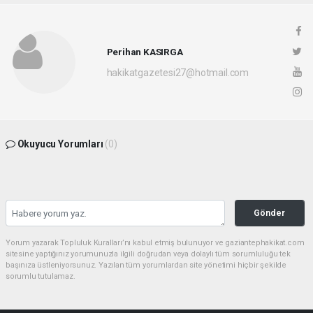
Perihan KASIRGA
hakikatgazetesi27@hotmail.com
Okuyucu Yorumları
(0)
Gönder
Yorum yazarak Topluluk Kuralları’nı kabul etmiş bulunuyor ve gaziantephakikat.com
sitesine yaptığınız yorumunuzla ilgili doğrudan veya dolaylı tüm sorumluluğu tek
başınıza üstleniyorsunuz. Yazılan tüm yorumlardan site yönetimi hiçbir şekilde
sorumlu tutulamaz.