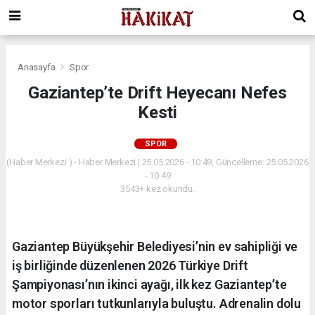
Anasayfa
Spor
Gaziantep’te Drift Heyecanı Nefes
Kesti
SPOR
(Haber Merkezi ) - Haber Merkezi | 25.05.2026 - 10:49, Güncelleme: 25.05.2026
- 10:49
3543+ kez okundu.
Gaziantep Büyükşehir Belediyesi’nin ev sahipliği ve
iş birliğinde düzenlenen 2026 Türkiye Drift
Şampiyonası’nın ikinci ayağı, ilk kez Gaziantep’te
motor sporları tutkunlarıyla buluştu. Adrenalin dolu