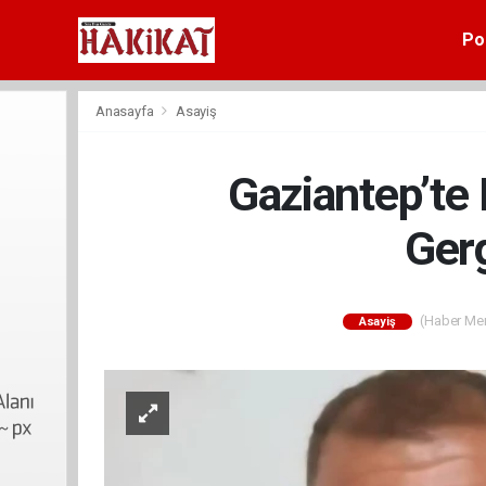
Pol
Anasayfa
Asayiş
Gaziantep’te
Gerg
(Haber Merk
Asayiş