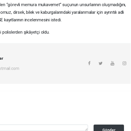
dilen “görevli memura mukavemet” suçunun unsurlarının oluşmadığını,
 omuz, dirsek, bilek ve kaburgalarındaki yaralanmalar için ayrıntılı adli
 kayıtlarının incelenmesini istedi.
i polislerden şikâyetçi oldu.
ar
otmail.com
Gönder