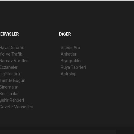
ERVİSLER
DİĞER
Hava Durumu
Sitede Ara
Yol ve Trafik
Anketler
Namaz Vakitleri
Biyografiler
Eczaneler
Rüya Tabirleri
Lig Fikstürü
Astroloji
Tarihte Bugün
Sinemalar
Seri İlanlar
Şehir Rehberi
Gazete Manşetleri