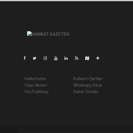
Pro-0.052
Hakkımızda
Kullanım Şartları
Yayın İlkeleri
Whatsapp İhbar
Veri Politikası
Haber Gönder