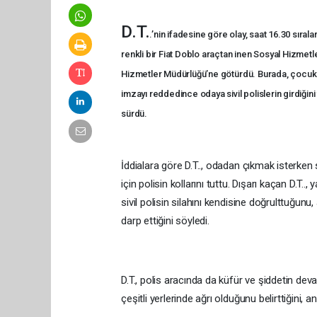
D.T.
.’nin ifadesine göre olay, saat 16.30 sıra
renkli bir Fiat Doblo araçtan inen Sosyal Hizmetl
Hizmetler Müdürlüğü’ne götürdü. Burada, çocuklar
imzayı reddedince odaya sivil polislerin girdiğini
sürdü.
İddialara göre D.T.., odadan çıkmak isterken s
için polisin kollarını tuttu. Dışarı kaçan D.T
sivil polisin silahını kendisine doğrulttuğunu,
darp ettiğini söyledi.
D.T., polis aracında da küfür ve şiddetin d
çeşitli yerlerinde ağrı olduğunu belirttiğini,