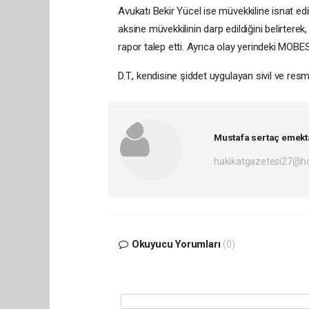
Avukatı Bekir Yücel ise müvekkiline isnat e
aksine müvekkilinin darp edildiğini belirterek,
rapor talep etti. Ayrıca olay yerindeki MOBESE
D.T., kendisine şiddet uygulayan sivil ve resm
Mustafa sertaç emekt
hakikatgazetesi27@h
Okuyucu Yorumları
(0)