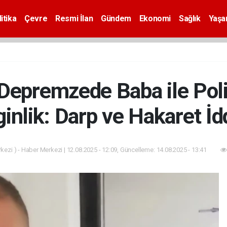
itika
Çevre
Resmi İlan
Gündem
Ekonomi
Sağlık
Yaş
 Depremzede Baba ile Poli
inlik: Darp ve Hakaret İd
ezi ) - Haber Merkezi | 12.08.2025 - 12:09, Güncelleme: 14.08.2025 - 13:41