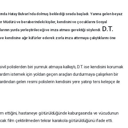
larında Hatay Bulvarı’nda dolmuş beklediği sırada başladı. Yanına gelen beyaz
er Müdürü ve beraberindeki kişiler, kendisini ve çocuklarını Sosyal
D.T.
ının yurda yerleştirileceği ve imza atması gerektiği söylendi.
 ve kendisine ağır küfürler ederek zorla imza attırmaya çalıştıklarını öne
ivil polislerden biri yumruk atmaya kalkıştı, D.T. ise kendisini korumak
.., yardım istemek için yoldan geçen araçları durdurmaya çalışırken bir
 ardından gelen resmi polislerin kendisini yere yatırıp ters kelepçe ile
evam ettiğini, hastaneye götürüldüğünde kaburgasında ve vücudunun
 ancak film çektirilmeden tekrar karakola götürüldüğünü ifade etti.