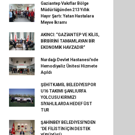
Gaziantep Vakıflar Bölge
Müdürlüğünden 213 Yıllık
Hayır Şartı: Yatan Hastalara
Meyve İkramı
AKINCI: “GAZİANTEP VE KİLİS,
BİRBİRİNİ TAMAMLAYAN BİR
EKONOMİK HAVZADIR”
Nurdağı Devlet Hastanesi'nde
Hemodiyaliz Ünitesi Hizmete
Açıldı
ŞEHİTKAMİL BELEDİYESPOR
U16 TAKIMI ŞANLIURFA
YOLCUSU KIRMIZI
SİYAHLILARDA HEDEF ÜST
TUR
ŞAHİNBEY BELEDİYESİ'NDEN
’DE FİLİSTİN İÇİN DESTEK