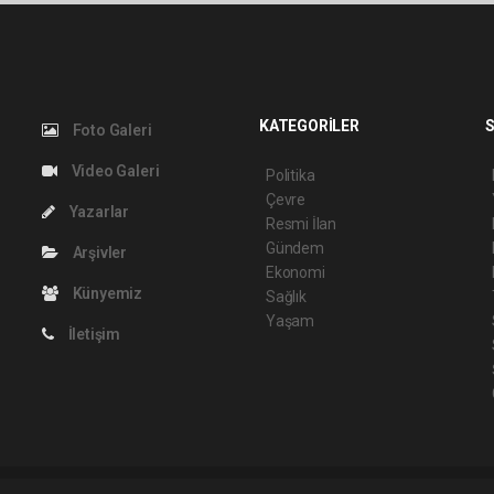
KATEGORİLER
S
Foto Galeri
Video Galeri
Politika
Çevre
Yazarlar
Resmi İlan
Gündem
Arşivler
Ekonomi
Künyemiz
Sağlık
Yaşam
İletişim