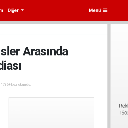
am
Diğer
Menü
sler Arasında
diası
1736+ kez okundu.