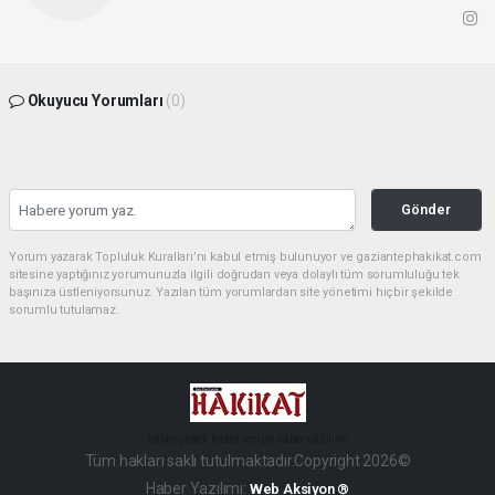
Okuyucu Yorumları
(0)
Gönder
Yorum yazarak Topluluk Kuralları’nı kabul etmiş bulunuyor ve gaziantephakikat.com
sitesine yaptığınız yorumunuzla ilgili doğrudan veya dolaylı tüm sorumluluğu tek
başınıza üstleniyorsunuz. Yazılan tüm yorumlardan site yönetimi hiçbir şekilde
sorumlu tutulamaz.
haber paketi
haber scripti
haber yazılımı
Tüm hakları saklı tutulmaktadır.Copyright 2026©
Haber Yazılımı:
Web Aksiyon ®