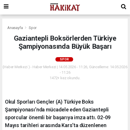
Anasayfa
Spor
Gaziantepli Boksörlerden Türkiye
Şampiyonasında Büyük Başarı
SPOR
(Haber Merkezi ) - Haber Merkezi | 14.05.2026 - 11:26, Güncelleme: 14.05.2026
- 11:26
1472+ kez okundu.
Okul Sporları Gençler (A) Türkiye Boks
Şampiyonası’nda mücadele eden Gaziantepli
sporcular önemli bir başarıya imza attı. 02-09
Mayıs tarihleri arasında Kars’ta düzenlenen