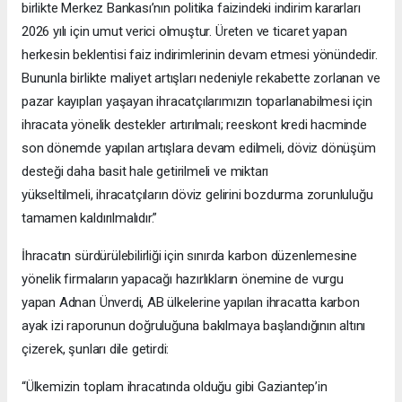
birlikte Merkez Bankası’nın politika faizindeki indirim kararları
2026 yılı için umut verici olmuştur. Üreten ve ticaret yapan
herkesin beklentisi faiz indirimlerinin devam etmesi yönündedir.
Bununla birlikte maliyet artışları nedeniyle rekabette zorlanan ve
pazar kayıpları yaşayan ihracatçılarımızın toparlanabilmesi için
ihracata yönelik destekler artırılmalı; reeskont kredi hacminde
son dönemde yapılan artışlara devam edilmeli, döviz dönüşüm
desteği daha basit hale getirilmeli ve miktarı
yükseltilmeli, ihracatçıların döviz gelirini bozdurma zorunluluğu
tamamen kaldırılmalıdır.”
İhracatın sürdürülebilirliği için sınırda karbon düzenlemesine
yönelik firmaların yapacağı hazırlıkların önemine de vurgu
yapan Adnan Ünverdi, AB ülkelerine yapılan ihracatta karbon
ayak izi raporunun doğruluğuna bakılmaya başlandığının altını
çizerek, şunları dile getirdi:
“Ülkemizin toplam ihracatında olduğu gibi Gaziantep’in