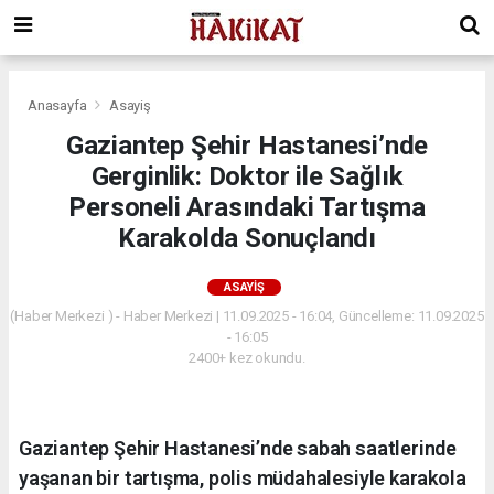
Anasayfa
Asayiş
Gaziantep Şehir Hastanesi’nde
Gerginlik: Doktor ile Sağlık
Personeli Arasındaki Tartışma
Karakolda Sonuçlandı
ASAYIŞ
(Haber Merkezi ) - Haber Merkezi | 11.09.2025 - 16:04, Güncelleme: 11.09.2025
- 16:05
2400+ kez okundu.
Gaziantep Şehir Hastanesi’nde sabah saatlerinde
yaşanan bir tartışma, polis müdahalesiyle karakola