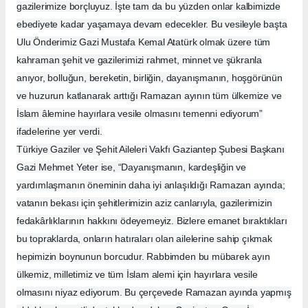
gazilerimize borçluyuz. İşte tam da bu yüzden onlar kalbimizde
ebediyete kadar yaşamaya devam edecekler. Bu vesileyle başta
Ulu Önderimiz Gazi Mustafa Kemal Atatürk olmak üzere tüm
kahraman şehit ve gazilerimizi rahmet, minnet ve şükranla
anıyor, bolluğun, bereketin, birliğin, dayanışmanın, hoşgörünün
ve huzurun katlanarak arttığı Ramazan ayının tüm ülkemize ve
İslam âlemine hayırlara vesile olmasını temenni ediyorum”
ifadelerine yer verdi.
Türkiye Gaziler ve Şehit Aileleri Vakfı Gaziantep Şubesi Başkanı
Gazi Mehmet Yeter ise, “Dayanışmanın, kardeşliğin ve
yardımlaşmanın öneminin daha iyi anlaşıldığı Ramazan ayında;
vatanın bekası için şehitlerimizin aziz canlarıyla, gazilerimizin
fedakârlıklarının hakkını ödeyemeyiz. Bizlere emanet bıraktıkları
bu topraklarda, onların hatıraları olan ailelerine sahip çıkmak
hepimizin boynunun borcudur. Rabbimden bu mübarek ayın
ülkemiz, milletimiz ve tüm İslam alemi için hayırlara vesile
olmasını niyaz ediyorum. Bu çerçevede Ramazan ayında yapmış