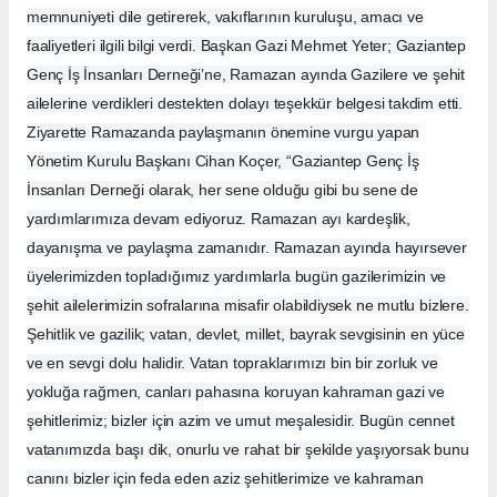
memnuniyeti dile getirerek, vakıflarının kuruluşu, amacı ve
faaliyetleri ilgili bilgi verdi. Başkan Gazi Mehmet Yeter; Gaziantep
Genç İş İnsanları Derneği’ne, Ramazan ayında Gazilere ve şehit
ailelerine verdikleri destekten dolayı teşekkür belgesi takdim etti.
Ziyarette Ramazanda paylaşmanın önemine vurgu yapan
Yönetim Kurulu Başkanı Cihan Koçer, “Gaziantep Genç İş
İnsanları Derneği olarak, her sene olduğu gibi bu sene de
yardımlarımıza devam ediyoruz. Ramazan ayı kardeşlik,
dayanışma ve paylaşma zamanıdır. Ramazan ayında hayırsever
üyelerimizden topladığımız yardımlarla bugün gazilerimizin ve
şehit ailelerimizin sofralarına misafir olabildiysek ne mutlu bizlere.
Şehitlik ve gazilik; vatan, devlet, millet, bayrak sevgisinin en yüce
ve en sevgi dolu halidir. Vatan topraklarımızı bin bir zorluk ve
yokluğa rağmen, canları pahasına koruyan kahraman gazi ve
şehitlerimiz; bizler için azim ve umut meşalesidir. Bugün cennet
vatanımızda başı dik, onurlu ve rahat bir şekilde yaşıyorsak bunu
canını bizler için feda eden aziz şehitlerimize ve kahraman