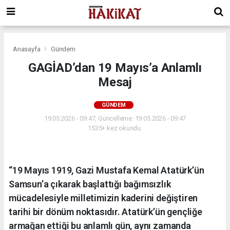
Anasayfa
Gündem
GAGİAD’dan 19 Mayıs’a Anlamlı
Mesaj
GÜNDEM
19.05.2026 - 09:47, Güncelleme: 19.05.2026 - 09:47
1535+ kez okundu.
“19 Mayıs 1919, Gazi Mustafa Kemal Atatürk’ün
Samsun’a çıkarak başlattığı bağımsızlık
mücadelesiyle milletimizin kaderini değiştiren
tarihi bir dönüm noktasıdır. Atatürk’ün gençliğe
armağan ettiği bu anlamlı gün, aynı zamanda