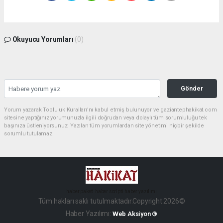
Okuyucu Yorumları
(0)
Gönder
Yorum yazarak Topluluk Kuralları’nı kabul etmiş bulunuyor ve gaziantephakikat.com
sitesine yaptığınız yorumunuzla ilgili doğrudan veya dolaylı tüm sorumluluğu tek
başınıza üstleniyorsunuz. Yazılan tüm yorumlardan site yönetimi hiçbir şekilde
sorumlu tutulamaz.
haber paketi
haber scripti
haber yazılımı
Tüm hakları saklı tutulmaktadır.Copyright 2026©
Haber Yazılımı:
Web Aksiyon ®