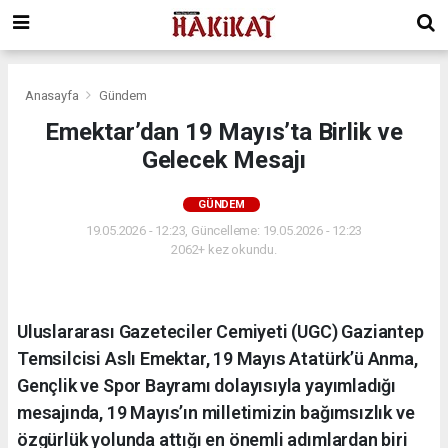
Anasayfa
Gündem
Emektar’dan 19 Mayıs’ta Birlik ve
Gelecek Mesajı
GÜNDEM
19.05.2026 - 12:23, Güncelleme: 19.05.2026 - 12:23
2062+ kez okundu.
Uluslararası Gazeteciler Cemiyeti (UGC) Gaziantep
Temsilcisi Aslı Emektar, 19 Mayıs Atatürk’ü Anma,
Gençlik ve Spor Bayramı dolayısıyla yayımladığı
mesajında, 19 Mayıs’ın milletimizin bağımsızlık ve
özgürlük yolunda attığı en önemli adımlardan biri