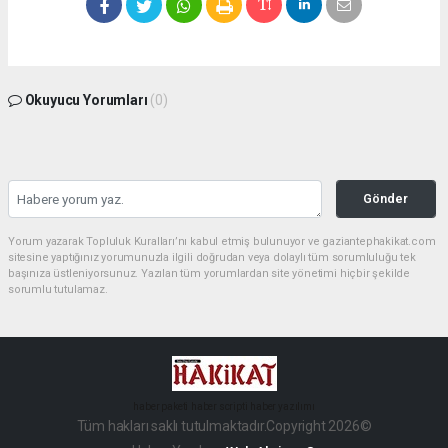
Okuyucu Yorumları
(0)
Gönder
Yorum yazarak Topluluk Kuralları’nı kabul etmiş bulunuyor ve gaziantephakikat.com
sitesine yaptığınız yorumunuzla ilgili doğrudan veya dolaylı tüm sorumluluğu tek
başınıza üstleniyorsunuz. Yazılan tüm yorumlardan site yönetimi hiçbir şekilde
sorumlu tutulamaz.
haber paketi
haber scripti
haber yazılımı
Tüm hakları saklı tutulmaktadır.Copyright 2026©