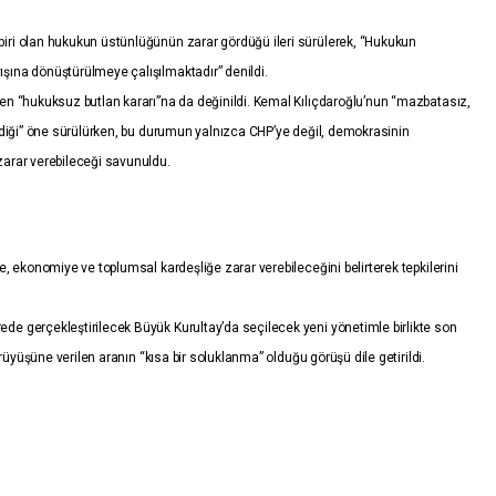
biri olan hukukun üstünlüğünün zarar gördüğü ileri sürülerek, “Hukukun
şına dönüştürülmeye çalışılmaktadır” denildi.
len “hukuksuz butlan kararı”na da değinildi. Kemal Kılıçdaroğlu’nun “mazbatasız,
ildiği” öne sürülürken, bu durumun yalnızca CHP’ye değil, demokrasinin
zarar verebileceği savunuldu.
e, ekonomiye ve toplumsal kardeşliğe zarar verebileceğini belirterek tepkilerini
de gerçekleştirilecek Büyük Kurultay’da seçilecek yeni yönetimle birlikte son
yürüyüşüne verilen aranın “kısa bir soluklanma” olduğu görüşü dile getirildi.