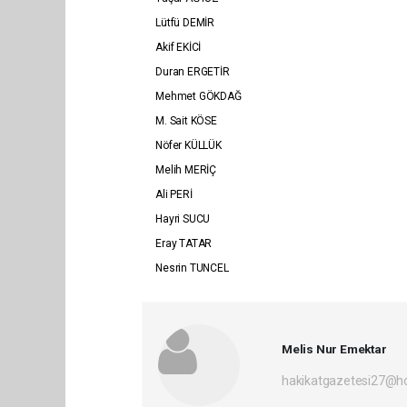
Lütfü DEMİR
Akif EKİCİ
Duran ERGETİR
Mehmet GÖKDAĞ
M. Sait KÖSE
Nöfer KÜLLÜK
Melih MERİÇ
Ali PERİ
Hayri SUCU
Eray TATAR
Nesrin TUNCEL
Melis Nur Emektar
hakikatgazetesi27@h