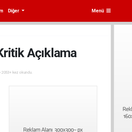
am
Diğer
Menü
ritik Açıklama
2053+ kez okundu.