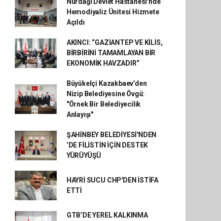
Nurdağı Devlet Hastanesi'nde
Hemodiyaliz Ünitesi Hizmete
Açıldı
AKINCI: “GAZİANTEP VE KİLİS,
BİRBİRİNİ TAMAMLAYAN BİR
EKONOMİK HAVZADIR”
Büyükelçi Kazakbaev’den
Nizip Belediyesine Övgü:
"Örnek Bir Belediyecilik
Anlayışı"
ŞAHİNBEY BELEDİYESİ'NDEN
’DE FİLİSTİN İÇİN DESTEK
YÜRÜYÜŞÜ
HAYRİ SUCU CHP'DEN İSTİFA
ETTİ
GTB’DE YEREL KALKINMA