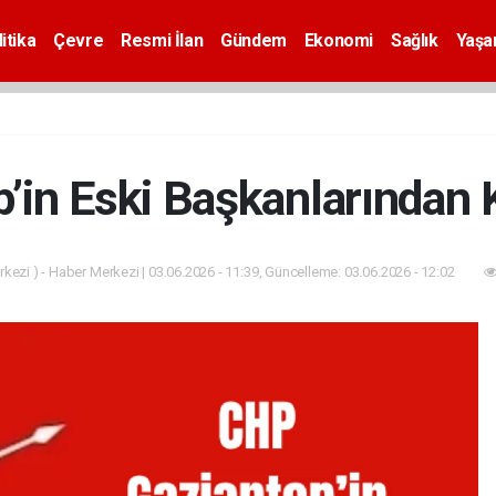
itika
Çevre
Resmi İlan
Gündem
Ekonomi
Sağlık
Yaş
’in Eski Başkanlarından K
kezi ) - Haber Merkezi | 03.06.2026 - 11:39, Güncelleme: 03.06.2026 - 12:02