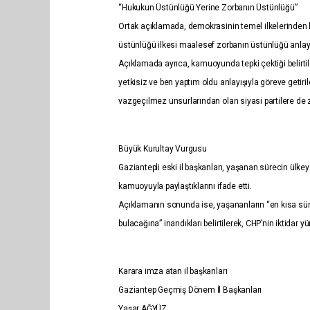
“Hukukun Üstünlüğü Yerine Zorbanın Üstünlüğü”
Ortak açıklamada, demokrasinin temel ilkelerinden 
üstünlüğü ilkesi maalesef zorbanın üstünlüğü anlayı
Açıklamada ayrıca, kamuoyunda tepki çektiği belirti
yetkisiz ve ben yaptım oldu anlayışıyla göreve getir
vazgeçilmez unsurlarından olan siyasi partilere de 
Büyük Kurultay Vurgusu
Gaziantepli eski il başkanları, yaşanan sürecin ülkey
kamuoyuyla paylaştıklarını ifade etti.
Açıklamanın sonunda ise, yaşananların “en kısa süre
bulacağına” inandıkları belirtilerek, CHP’nin iktidar 
Karara imza atan il başkanları
Gaziantep Geçmiş Dönem İl Başkanları
Yaşar AĞYÜZ