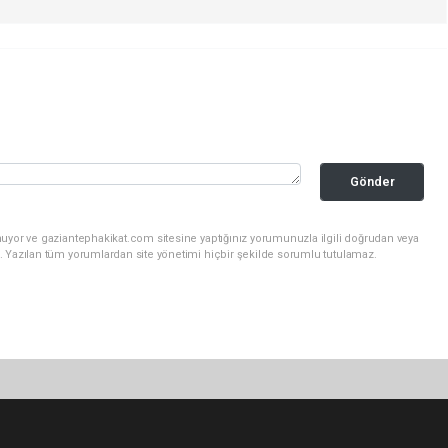
Gönder
nuyor ve gaziantephakikat.com sitesine yaptığınız yorumunuzla ilgili doğrudan veya
. Yazılan tüm yorumlardan site yönetimi hiçbir şekilde sorumlu tutulamaz.