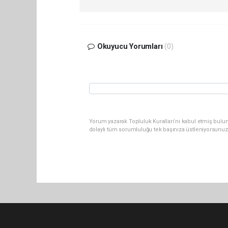
Okuyucu Yorumları
(0)
Yorum yazarak Topluluk Kuralları’nı kabul etmiş bulu
dolaylı tüm sorumluluğu tek başınıza üstleniyorsunuz