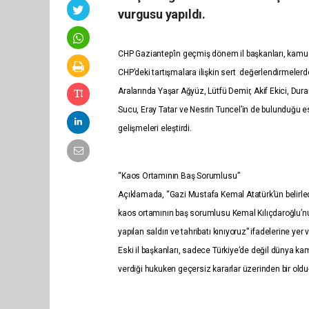
vurgusu yapıldı.
CHP Gaziantep’in geçmiş dönem il başkanları, kamu
CHP’deki tartışmalara ilişkin sert değerlendirmelerd
Aralarında Yaşar Ağyüz, Lütfü Demir, Akif Ekici, Dura
Sucu, Eray Tatar ve Nesrin Tuncel’in de bulunduğu e
gelişmeleri eleştirdi.
“Kaos Ortamının Baş Sorumlusu”
Açıklamada, “Gazi Mustafa Kemal Atatürk’ün belirledi
kaos ortamının baş sorumlusu Kemal Kılıçdaroğlu’n
yapılan saldırı ve tahribatı kınıyoruz” ifadelerine yer v
Eski il başkanları, sadece Türkiye’de değil dünya k
verdiği hukuken geçersiz kararlar üzerinden bir oldu-b