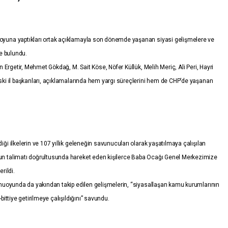
oyuna yaptıkları ortak açıklamayla son dönemde yaşanan siyasi gelişmelere ve
e bulundu.
n Ergetir, Mehmet Gökdağ, M. Sait Köse, Nöfer Küllük, Melih Meriç, Ali Peri, Hayri
ski il başkanları, açıklamalarında hem yargı süreçlerini hem de CHP’de yaşanan
ği ilkelerin ve 107 yıllık geleneğin savunucuları olarak yaşatılmaya çalışılan
un talimatı doğrultusunda hareket eden kişilerce Baba Ocağı Genel Merkezimize
erildi.
amuoyunda da yakından takip edilen gelişmelerin, “siyasallaşan kamu kurumlarının
ittiye getirilmeye çalışıldığını” savundu.