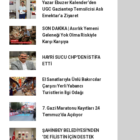
Yazar Ebuzer Kalender’den
UGC Gaziantep Temsilcisi Aslı
Emektar’a Ziyaret
SON DAKİKA | Asırlık Yemeni
Geleneği Yok Olma Riskiyle
Karşı Karşıya
HAYRİ SUCU CHP'DEN İSTİFA
ETTİ
El Sanatlarıyla Ünlü Bakırcılar
Çarşısı Yerli Yabancı
Turistlerin İlgi Odağı
7. Gazi Maratonu Kayıtları 24
Temmuz'da Açılıyor
ŞAHİNBEY BELEDİYESİ'NDEN
’DE FİLİSTİN İÇİN DESTEK