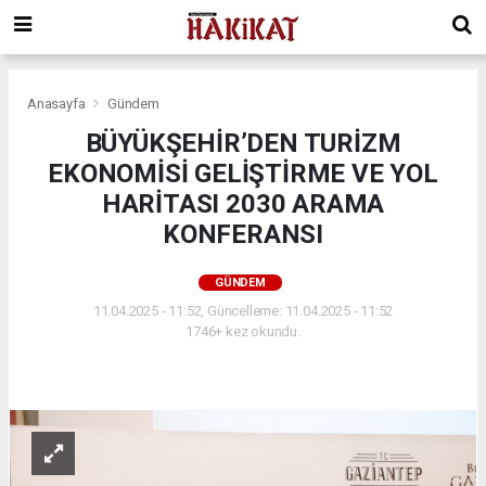
Anasayfa
Gündem
BÜYÜKŞEHİR’DEN TURİZM
EKONOMİSİ GELİŞTİRME VE YOL
HARİTASI 2030 ARAMA
KONFERANSI
GÜNDEM
11.04.2025 - 11:52, Güncelleme: 11.04.2025 - 11:52
1746+ kez okundu.