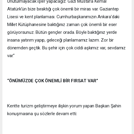
Unutulmayacak işler yapacağız. Gazi Mustafa Kemal
Atatürk’ün bize bıraktığı çok önemli bir miras var. Gaziantep
Lisesi ve kent planlaması. Cumhurbaşkanımızın Ankara’daki
Millet Kütüphanesine baktığınız zaman çok önemli bir eser
görüyorsunuz. Bütün gençler orada. Böyle baktığınız yerde
insana yatırım yapıp, geleceği planlamamız lazım. Zor bir
dönemden geçtik. Bu şehir için çok ciddi aşkımız var, sevdamız
var.”
“ÖNÜMÜZDE ÇOK ÖNEMLİ BİR FIRSAT VAR”
Kentte turizm geliştirmeye ilişkin yorum yapan Başkan Şahin
konuşmasına şu sözlerle devam etti: