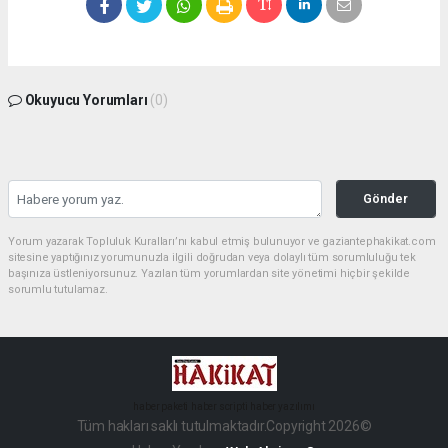
Okuyucu Yorumları
(0)
Gönder
Yorum yazarak Topluluk Kuralları’nı kabul etmiş bulunuyor ve gaziantephakikat.com
sitesine yaptığınız yorumunuzla ilgili doğrudan veya dolaylı tüm sorumluluğu tek
başınıza üstleniyorsunuz. Yazılan tüm yorumlardan site yönetimi hiçbir şekilde
sorumlu tutulamaz.
haber paketi
haber scripti
haber yazılımı
Tüm hakları saklı tutulmaktadır.Copyright 2026©