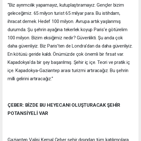
“Biz ayrımcılık yapamayız, kutuplaştıramayız. Gençler bizim
geleceğimiz. 65 milyon turist 65 milyar para. Bu istihdam,
ihracat demek. Hedef 100 milyon. Avrupa artık yaşlanmış
durumda. Şu şehrin ayağına tekerlek koyup Paris’e götürelim
100 milyon. Bizim eksiğimiz nedir? Güvenlikti. Şu anda çok
daha güvenliyiz. Biz Paris’ten de Londra’dan da daha güvenliyiz.
En kötüsü geride kaldı. Önümüzde çok önemli bir fırsat var.
Kapadokya’da bir şey başarılmış. Şehir iç içe. Teori ve pratik iç
içe. Kapadokya-Gaziantep arası turizmi artıracağız. Bu şehrin
milli gelirini artıracağız.”
ÇEBER: BİZDE BU HEYECANI OLUŞTURACAK ŞEHİR
POTANSİYELİ VAR
Gaziantep Valisi Kemal Çeber şehir dışından tüm katılımcılara