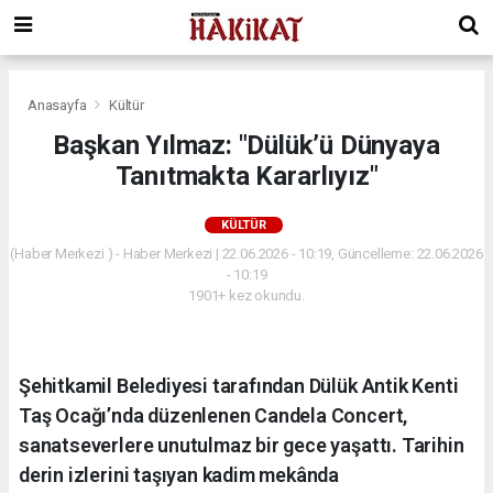
Anasayfa
Kültür
Başkan Yılmaz: "Dülük’ü Dünyaya
Tanıtmakta Kararlıyız"
KÜLTÜR
(Haber Merkezi ) - Haber Merkezi | 22.06.2026 - 10:19, Güncelleme: 22.06.2026
- 10:19
1901+ kez okundu.
Şehitkamil Belediyesi tarafından Dülük Antik Kenti
Taş Ocağı’nda düzenlenen Candela Concert,
sanatseverlere unutulmaz bir gece yaşattı. Tarihin
derin izlerini taşıyan kadim mekânda