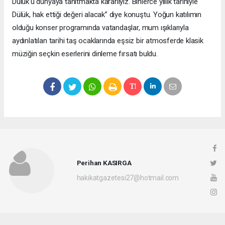
Dülük’ü dünyaya tanıtmakta kararlıyız. Binlerce yıllık tarihiyle
Dülük, hak ettiği değeri alacak” diye konuştu. Yoğun katılımın
olduğu konser programında vatandaşlar, mum ışıklarıyla
aydınlatılan tarihi taş ocaklarında eşsiz bir atmosferde klasik
müziğin seçkin eserlerini dinleme fırsatı buldu.
Perihan KASIRGA
hakikatgazetesi27@hotmail.com