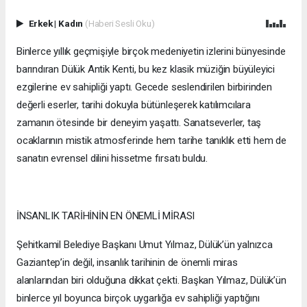
Erkek
|
Kadın
(Haberi Sesli Oku)
Binlerce yıllık geçmişiyle birçok medeniyetin izlerini bünyesinde
barındıran Dülük Antik Kenti, bu kez klasik müziğin büyüleyici
ezgilerine ev sahipliği yaptı. Gecede seslendirilen birbirinden
değerli eserler, tarihi dokuyla bütünleşerek katılımcılara
zamanın ötesinde bir deneyim yaşattı. Sanatseverler, taş
ocaklarının mistik atmosferinde hem tarihe tanıklık etti hem de
sanatın evrensel dilini hissetme fırsatı buldu.
İNSANLIK TARİHİNİN EN ÖNEMLİ MİRASI
Şehitkamil Belediye Başkanı Umut Yılmaz, Dülük’ün yalnızca
Gaziantep’in değil, insanlık tarihinin de önemli miras
alanlarından biri olduğuna dikkat çekti. Başkan Yılmaz, Dülük’ün
binlerce yıl boyunca birçok uygarlığa ev sahipliği yaptığını