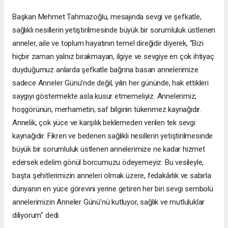
Başkan Mehmet Tahmazoğlu, mesajında sevgi ve şefkatle,
sağlıklı nesillerin yetiştirilmesinde büyük bir sorumluluk üstlenen
anneler, aile ve toplum hayatının temel direğidir diyerek, “Bizi
hiçbir zaman yalnız bırakmayan, ilgiye ve sevgiye en çok ihtiyaç
duyduğumuz anlarda şefkatle bağrına basan annelerimize
sadece Anneler Günü’nde değil, yılın her gününde, hak ettikleri
saygıyı göstermekte asla kusur etmemeliyiz. Annelerimiz;
hoşgörünün, merhametin, saf bilginin tükenmez kaynağıdır.
Annelik, çok yüce ve karşılık beklemeden verilen tek sevgi
kaynağıdır. Fikren ve bedenen sağlıklı nesillerin yetiştirilmesinde
büyük bir sorumluluk üstlenen annelerimize ne kadar hizmet
edersek edelim gönül borcumuzu ödeyemeyiz. Bu vesileyle,
başta şehitlerimizin anneleri olmak üzere, fedakârlık ve sabırla
dünyanın en yüce görevini yerine getiren her biri sevgi sembolü
annelerimizin Anneler Günü’nü kutluyor, sağlık ve mutluluklar
diliyorum" dedi.