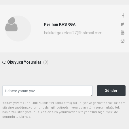
Perihan KASIRGA
hakikatgazetesi27@hotmail.com
Okuyucu Yorumları
(0)
Gönder
Yorum yazarak Topluluk Kuralları’nı kabul etmiş bulunuyor ve gaziantephakikat.com
sitesine yaptığınız yorumunuzla ilgili doğrudan veya dolaylı tüm sorumluluğu tek
başınıza üstleniyorsunuz. Yazılan tüm yorumlardan site yönetimi hiçbir şekilde
sorumlu tutulamaz.