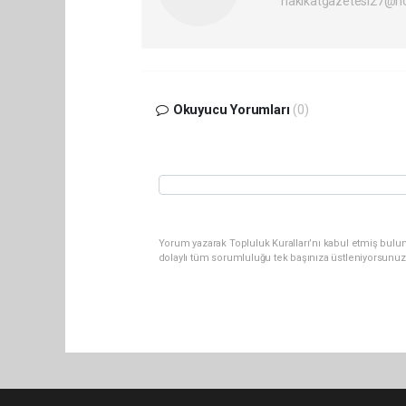
hakikatgazetesi27@h
Okuyucu Yorumları
(0)
Yorum yazarak Topluluk Kuralları’nı kabul etmiş bulu
dolaylı tüm sorumluluğu tek başınıza üstleniyorsunuz