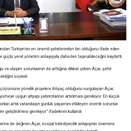
ından Türkiye’nin en önemli şehirlerinden biri olduğunu ifade eden
 güçlü yerel yönetim anlayışıyla daha ileri taşınabileceğini kaydetti.
pı ve ulaşım sorunlarının da arttığına dikkat çeken Açar, şehir
ktiğini söyledi.
nın çözümüne yönelik projelere ihtiyaç olduğunu vurgulayan Açar,
yümeye uygun altyapı yatırımlarının artırılması gerekiyor. En küçük
ınları artık vatandaşın günlük yaşamını etkileyen önemli sorunlar
r geliştirilmesi gerekiyor” ifadelerini kullandı.
erine de değinen Açar, sosyal belediyecilik anlayışının önemine