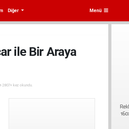
am
Diğer
Menü
r ile Bir Araya
2807+ kez okundu.