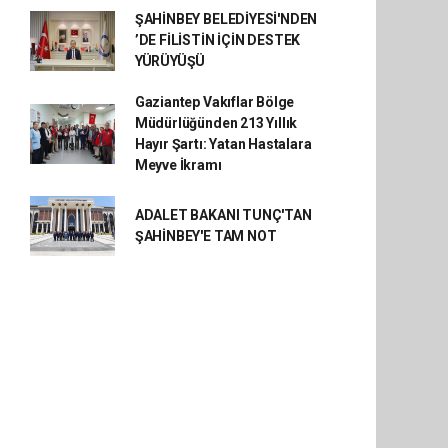
ŞAHİNBEY BELEDİYESİ'NDEN
’DE FİLİSTİN İÇİN DESTEK
YÜRÜYÜŞÜ
Gaziantep Vakıflar Bölge
Müdürlüğünden 213 Yıllık
Hayır Şartı: Yatan Hastalara
Meyve İkramı
ADALET BAKANI TUNÇ'TAN
ŞAHİNBEY'E TAM NOT