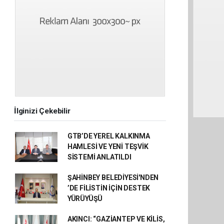
İlginizi Çekebilir
GTB’DE YEREL KALKINMA
HAMLESİ VE YENİ TEŞVİK
SİSTEMİ ANLATILDI
ŞAHİNBEY BELEDİYESİ'NDEN
’DE FİLİSTİN İÇİN DESTEK
YÜRÜYÜŞÜ
AKINCI: “GAZİANTEP VE KİLİS,