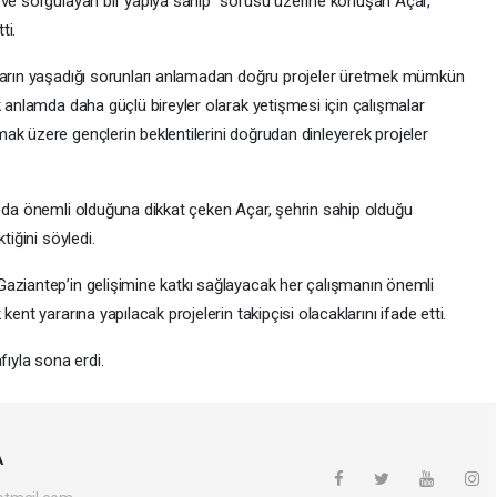
 ve sorgulayan bir yapıya sahip” sorusu üzerine konuşan Açar,
ti.
nların yaşadığı sorunları anlamadan doğru projeler üretmek mümkün
k anlamda daha güçlü bireyler olarak yetişmesi için çalışmalar
ak üzere gençlerin beklentilerini doğrudan dinleyerek projeler
n da önemli olduğuna dikkat çeken Açar, şehrin sahip olduğu
tiğini söyledi.
aziantep’in gelişimine katkı sağlayacak her çalışmanın önemli
ent yararına yapılacak projelerin takipçisi olacaklarını ifade etti.
fıyla sona erdi.
A