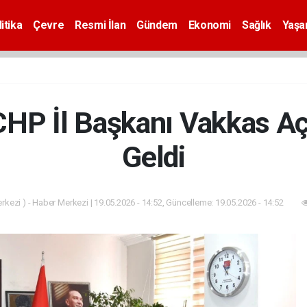
itika
Çevre
Resmi İlan
Gündem
Ekonomi
Sağlık
Yaş
CHP İl Başkanı Vakkas Aça
Geldi
kezi ) - Haber Merkezi | 19.05.2026 - 14:52, Güncelleme: 19.05.2026 - 14:52