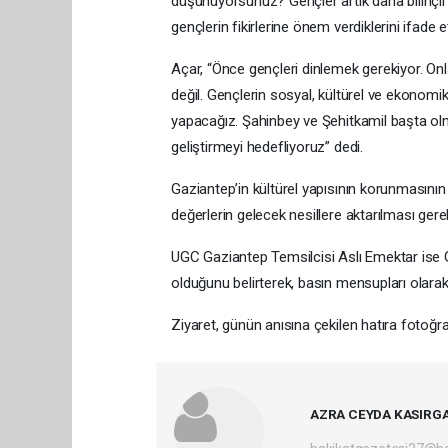
düşünüyorsunuz? Gençler artık daha bilinçli
gençlerin fikirlerine önem verdiklerini ifade et
Açar, “Önce gençleri dinlemek gerekiyor. O
değil. Gençlerin sosyal, kültürel ve ekonomi
yapacağız. Şahinbey ve Şehitkamil başta olm
geliştirmeyi hedefliyoruz” dedi.
Gaziantep’in kültürel yapısının korunmasını
değerlerin gelecek nesillere aktarılması gerek
UGC Gaziantep Temsilcisi Aslı Emektar ise G
olduğunu belirterek, basın mensupları olarak k
Ziyaret, günün anısına çekilen hatıra fotoğra
AZRA CEYDA KASIRG