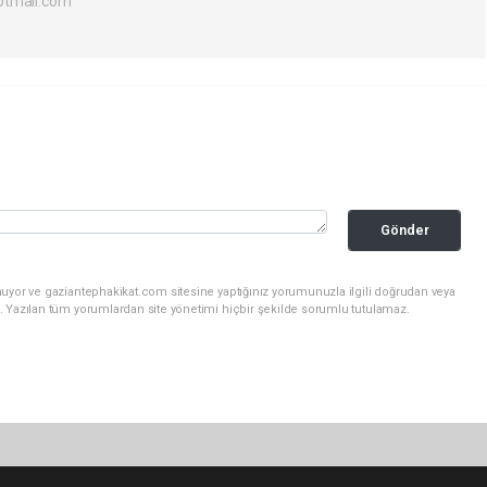
otmail.com
Gönder
nuyor ve gaziantephakikat.com sitesine yaptığınız yorumunuzla ilgili doğrudan veya
. Yazılan tüm yorumlardan site yönetimi hiçbir şekilde sorumlu tutulamaz.