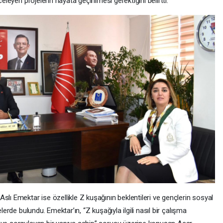
eleyen projelerin hayata geçirilmesi gerektiğini belirtti.
slı Emektar ise özellikle Z kuşağının beklentileri ve gençlerin sosyal
lerde bulundu. Emektar’ın, “Z kuşağıyla ilgili nasıl bir çalışma