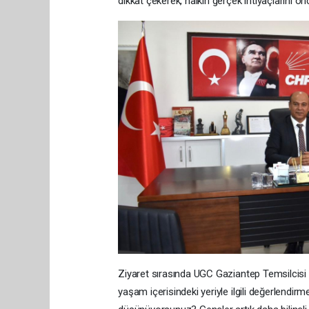
dikkat çekerek, halkın gerçek ihtiyaçlarını önc
Ziyaret sırasında UGC Gaziantep Temsilcisi A
yaşam içerisindeki yeriyle ilgili değerlendirme