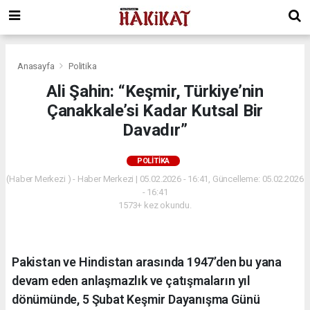
Anasayfa
Politika
Ali Şahin: “Keşmir, Türkiye’nin
Çanakkale’si Kadar Kutsal Bir
Davadır”
POLITIKA
(Haber Merkezi ) - Haber Merkezi | 05.02.2026 - 16:41, Güncelleme: 05.02.2026
- 16:41
1573+ kez okundu.
Pakistan ve Hindistan arasında 1947’den bu yana
devam eden anlaşmazlık ve çatışmaların yıl
dönümünde, 5 Şubat Keşmir Dayanışma Günü