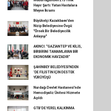
Müdürlüğünden 213 Yıllık
Hayır Şartı: Yatan Hastalara
Meyve İkramı
Büyükelçi Kazakbaev’den
Nizip Belediyesine Övgü:
"Örnek Bir Belediyecilik
Anlayışı"
AKINCI: “GAZİANTEP VE KİLİS,
BİRBİRİNİ TAMAMLAYAN BİR
EKONOMİK HAVZADIR”
ŞAHİNBEY BELEDİYESİ'NDEN
’DE FİLİSTİN İÇİN DESTEK
YÜRÜYÜŞÜ
Nurdağı Devlet Hastanesi'nde
Hemodiyaliz Ünitesi Hizmete
Açıldı
GTB’DE YEREL KALKINMA