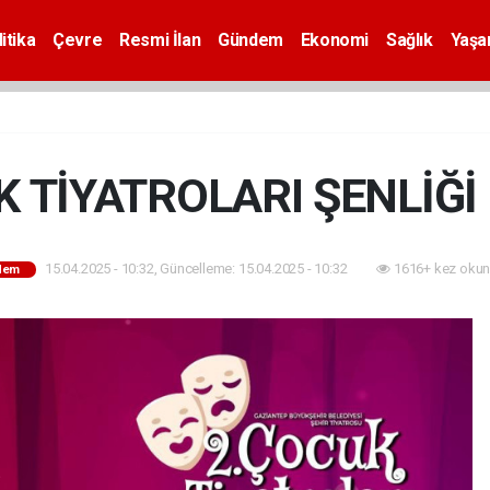
itika
Çevre
Resmi İlan
Gündem
Ekonomi
Sağlık
Yaş
K TİYATROLARI ŞENLİĞİ
15.04.2025 - 10:32, Güncelleme: 15.04.2025 - 10:32
1616+ kez okun
dem