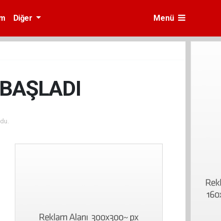
am
Diğer
Menü
 BAŞLADI
du.