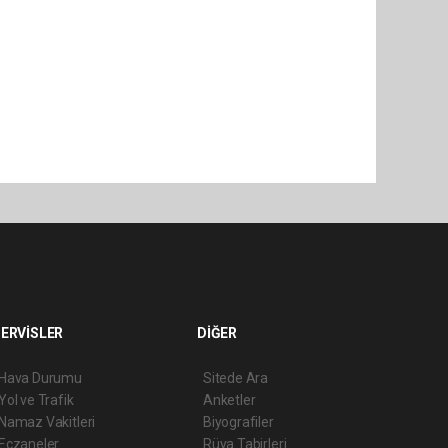
ERVİSLER
DİĞER
Hava Durumu
Sitede Ara
Yol ve Trafik
Anketler
Namaz Vakitleri
Biyografiler
Eczaneler
Rüya Tabirleri