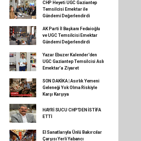
CHP Heyeti UGC Gaziantep
Temsilcisi Emektar ile
Gündemi Değerlendirdi
AK Parti İl Başkanı Fedaioğlu
ve UGC Temsilcisi Emektar
Gündemi Değerlendirdi
Yazar Ebuzer Kalender’den
UGC Gaziantep Temsilcisi Aslı
Emektar’a Ziyaret
SON DAKİKA | Asırlık Yemeni
Geleneği Yok Olma Riskiyle
Karşı Karşıya
HAYRİ SUCU CHP'DEN İSTİFA
ETTİ
El Sanatlarıyla Ünlü Bakırcılar
Çarşısı Yerli Yabancı