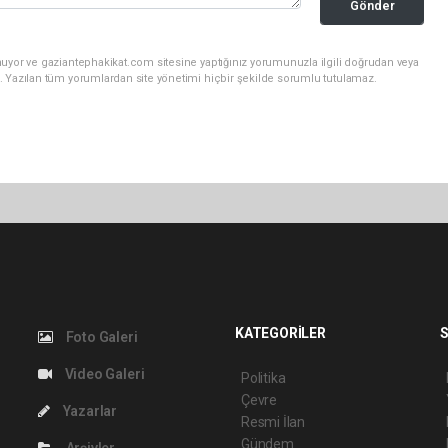
Gönder
nuyor ve gaziantephakikat.com sitesine yaptığınız yorumunuzla ilgili doğrudan veya
. Yazılan tüm yorumlardan site yönetimi hiçbir şekilde sorumlu tutulamaz.
KATEGORİLER
S
Foto Galeri
Video Galeri
Politika
Çevre
Yazarlar
Resmi İlan
Gündem