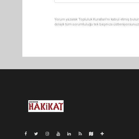
Yorum yazarak Topluluk Kuralları’nı kabul etmiş bulu
dolaylı tüm sorumluluğu tek başınıza üstleniyorsunuz
Pro-0.046