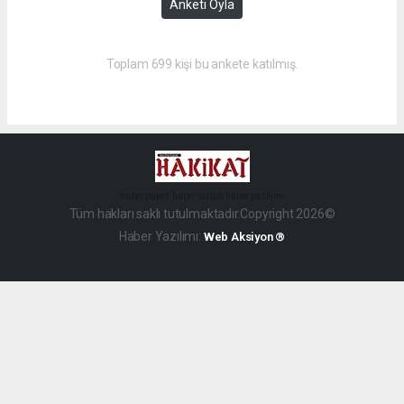
Anketi Oyla
Toplam 699 kişi bu ankete katılmış.
haber paketi
haber scripti
haber yazılımı
Tüm hakları saklı tutulmaktadır.Copyright 2026©
Haber Yazılımı:
Web Aksiyon ®