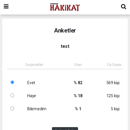
Anketler
test
Seçenekler
Oran
Oy Sayısı
Evet
% 82
569 kişi
Hayır
% 18
125 kişi
Bilemedim
% 1
5 kişi