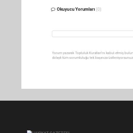
Okuyucu Yorumları
(0)
Yorum yazarak Topluluk Kuralları’nı kabul etmiş bulu
dolaylı tüm sorumluluğu tek başınıza üstleniyorsunuz