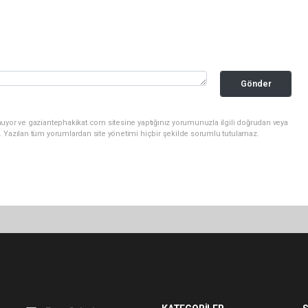
Gönder
nuyor ve gaziantephakikat.com sitesine yaptığınız yorumunuzla ilgili doğrudan veya
. Yazılan tüm yorumlardan site yönetimi hiçbir şekilde sorumlu tutulamaz.