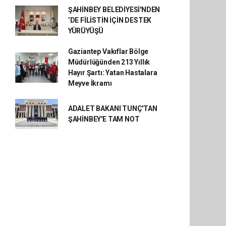
ŞAHİNBEY BELEDİYESİ'NDEN
’DE FİLİSTİN İÇİN DESTEK
YÜRÜYÜŞÜ
Gaziantep Vakıflar Bölge
Müdürlüğünden 213 Yıllık
Hayır Şartı: Yatan Hastalara
Meyve İkramı
ADALET BAKANI TUNÇ'TAN
ŞAHİNBEY'E TAM NOT