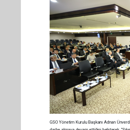
GSO Yönetim Kurulu Başkanı Adnan Ünverdi d
darbe almaya devam ettiğini belirterek, “Sık