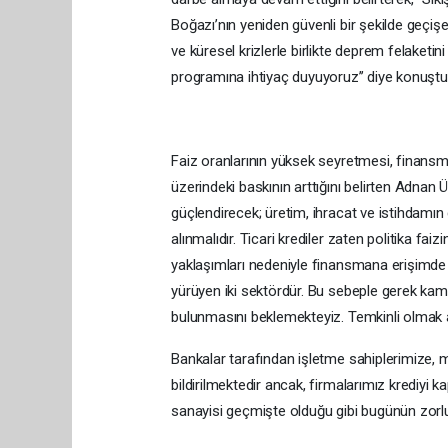
Boğazı’nın yeniden güvenli bir şekilde geçi
ve küresel krizlerle birlikte deprem felaketi
programına ihtiyaç duyuyoruz’’ diye konuştu
Faiz oranlarının yüksek seyretmesi, finansma
üzerindeki baskının arttığını belirten Adnan
güçlendirecek; üretim, ihracat ve istihdamın
alınmalıdır. Ticari krediler zaten politika f
yaklaşımları nedeniyle finansmana erişimde g
yürüyen iki sektördür. Bu sebeple gerek kam
bulunmasını beklemekteyiz. Temkinli olmak a
Bankalar tarafından işletme sahiplerimize, me
bildirilmektedir ancak, firmalarımız krediyi 
sanayisi geçmişte olduğu gibi bugünün zorlukl