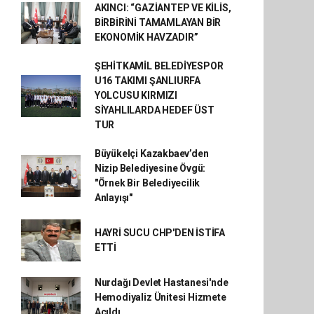
AKINCI: “GAZİANTEP VE KİLİS,
BİRBİRİNİ TAMAMLAYAN BİR
EKONOMİK HAVZADIR”
ŞEHİTKAMİL BELEDİYESPOR
U16 TAKIMI ŞANLIURFA
YOLCUSU KIRMIZI
SİYAHLILARDA HEDEF ÜST
TUR
Büyükelçi Kazakbaev’den
Nizip Belediyesine Övgü:
"Örnek Bir Belediyecilik
Anlayışı"
HAYRİ SUCU CHP'DEN İSTİFA
ETTİ
Nurdağı Devlet Hastanesi'nde
Hemodiyaliz Ünitesi Hizmete
Açıldı