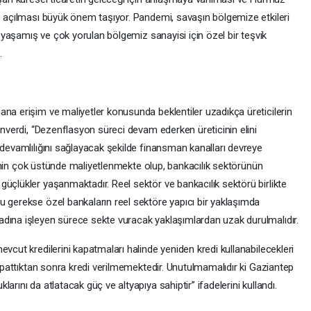
şe açılması büyük önem taşıyor. Pandemi, savaşın bölgemize etkileri
ni yaşamış ve çok yorulan bölgemiz sanayisi için özel bir teşvik
.
na erişim ve maliyetler konusunda beklentiler uzadıkça üreticilerin
 Ünverdi, “Dezenflasyon süreci devam ederken üreticinin elini
 devamlılığını sağlayacak şekilde finansman kanalları devreye
aizinin çok üstünde maliyetlenmekte olup, bankacılık sektörünün
üçlükler yaşanmaktadır. Reel sektör ve bankacılık sektörü birlikte
u gerekse özel bankaların reel sektöre yapıcı bir yaklaşımda
dına işleyen sürece sekte vuracak yaklaşımlardan uzak durulmalıdır.
vcut kredilerini kapatmaları halinde yeniden kredi kullanabilecekleri
kapattıktan sonra kredi verilmemektedir. Unutulmamalıdır ki Gaziantep
arını da atlatacak güç ve altyapıya sahiptir” ifadelerini kullandı.