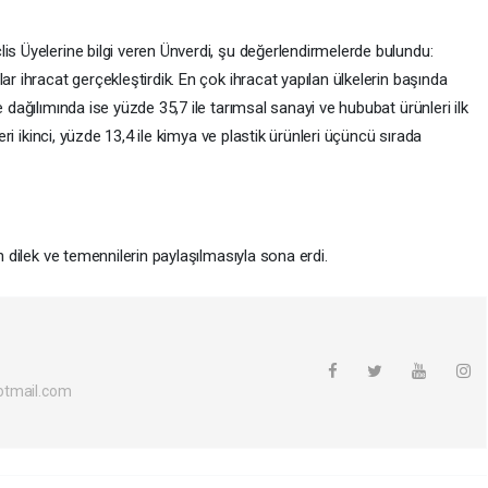
is Üyelerine bilgi veren Ünverdi, şu değerlendirmelerde bulundu:
ar ihracat gerçekleştirdik. En çok ihracat yapılan ülkelerin başında
e dağılımında ise yüzde 35,7 ile tarımsal sanayi ve hububat ürünleri ilk
leri ikinci, yüzde 13,4 ile kimya ve plastik ürünleri üçüncü sırada
n dilek ve temennilerin paylaşılmasıyla sona erdi.
otmail.com