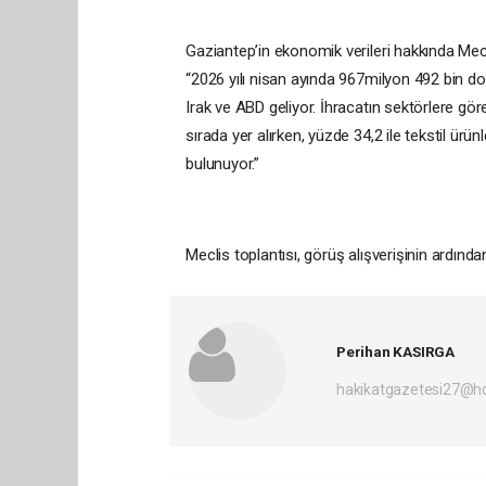
Gaziantep’in ekonomik verileri hakkında Mecl
“2026 yılı nisan ayında 967milyon 492 bin dol
Irak ve ABD geliyor. İhracatın sektörlere gör
sırada yer alırken, yüzde 34,2 ile tekstil ürün
bulunuyor.”
Meclis toplantısı, görüş alışverişinin ardında
Perihan KASIRGA
hakikatgazetesi27@h