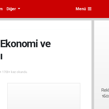
am
Diğer
Menü
 Ekonomi ve
ı
1703+ kez okundu.