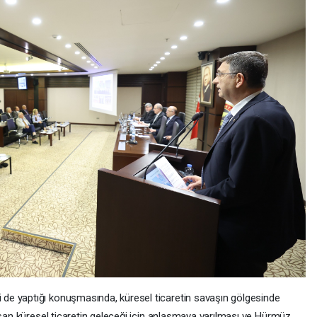
e yaptığı konuşmasında, küresel ticaretin savaşın gölgesinde
ışan küresel ticaretin geleceği için anlaşmaya varılması ve Hürmüz