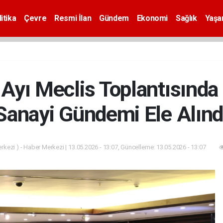
itika
Çevre
Resmi İlan
Gündem
Ekonomi
Sağlık
Yaş
Ayı Meclis Toplantısında
Sanayi Gündemi Ele Alınd
kezi ) - Haber Merkezi | 13.05.2026 - 13:07, Güncelleme: 13.05.2026 - 13:07