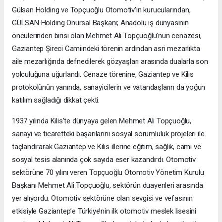
Gülsan Holding ve Topçuoğlu Otomotiv’in kurucularından,
GÜLSAN Holding Onursal Başkanı; Anadolu iş dünyasının
öncülerinden birisi olan Mehmet Ali Topçuoğlu’nun cenazesi,
Gaziantep Şireci Camiindeki törenin ardından asri mezarlıkta
aile mezarlığında defnedilerek gözyaşları arasında dualarla son
yolculuğuna uğurlandı. Cenaze törenine, Gaziantep ve Kilis
protokolünün yanında, sanayicilerin ve vatandaşların da yoğun
katılım sağladığı dikkat çekti.
1937 yılında Kilis’te dünyaya gelen Mehmet Ali Topçuoğlu,
sanayi ve ticaretteki başarılarını sosyal sorumluluk projeleri ile
taçlandırarak Gaziantep ve Kilis illerine eğitim, sağlık, cami ve
sosyal tesis alanında çok sayıda eser kazandırdı. Otomotiv
sektörüne 70 yılını veren Topçuoğlu Otomotiv Yönetim Kurulu
Başkanı Mehmet Ali Topçuoğlu, sektörün duayenleri arasında
yer alıyordu. Otomotiv sektörüne olan sevgisi ve vefasının
etkisiyle Gaziantep’e Türkiye’nin ilk otomotiv meslek lisesini