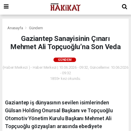
Anasayfa
Gündem
Gaziantep Sanayisinin Çınarı
Mehmet Ali Topçuoğlu’na Son Veda
GÜNDEM
(Haber Merkezi ) - Haber Merkezi | 10.06.2026 - 09:32, Güncelleme: 10.06.2026
- 09:32
1855+ kez okundu.
Gaziantep iş dünyasının sevilen isimlerinden
Gülsan Holding Onursal Başkanı ve Topçuoğlu
Otomotiv Yönetim Kurulu Başkanı Mehmet Ali
Topçuoğlu gözyaşları arasında ebediyete