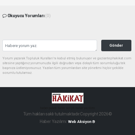
Okuyucu Yorumları
(0)
Gönder
Yorum yazarak Topluluk Kuralları’nı kabul etmiş bulunuyor ve gaziantephakikat.com
sitesine yaptığınız yorumunuzla ilgili doğrudan veya dolaylı tüm sorumluluğu tek
başınıza üstleniyorsunuz. Yazılan tüm yorumlardan site yönetimi hiçbir şekilde
sorumlu tutulamaz.
haber paketi
haber scripti
haber yazılımı
Tüm hakları saklı tutulmaktadır.Copyright 2026©
Haber Yazılımı:
Web Aksiyon ®