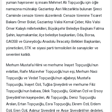
yuman hayırsever iş insanı Mehmet Ali Topçuoğlu için öğle
namazına müteakip Gaziantep Asri Mezarlıkta bulunan Şireci
Camiinde cenaze töreni düzenlendi. Cenaze törenine Ticaret
Bakanı Ömer Bolat, Gaziantep Valisi Kemal Çeber, Kilis Valsi
Ömer Kalaylı milletvekilleri, Büyükşehir Belediye Başkanı Fatma
Şahin, kaymakamlar, ilçe belediye başkanları, Oda, Borsa,
GAOSB ve Güneydoğu Anadolu İhracatçı Birlikleri Başkanları,
yöneticileri, STK ve siyasi parti temsilcileri ile sanayiciler ve
sevenleri katıldı.
Merhum Mustafa Hilmi ve merhume İnayet Topçuoğlu’nun
evlatları, Raife Mücevher Topçuoğlu’nun eşi, Merhum Naci
Topçuoğlu ve Vedat Topçuoğlu’nun ağabeyi, Mustafa
Topçuoğlu, İnayet Özil, Tuğba Şiveydinli ve merhume Filiz
Topçuoğlu’nun babası, Dilek Topçuoğlu, Gökhan Özil ve Ersoy
Şiveydinli’nin kayınpederi, Ali Topçuoğlu, Deniz Topçuoğlu
Arslan, Ertan Topçuoğlu, Esra Topçuoğlu, Ekrem Özil, Erdem
Özil, Eren Özil, Aslınur Şiveydinli ve Ayşe Şiveydinli’nin dedeleri,